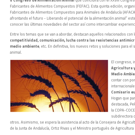
Fabricantes de Alimentos Compuestos (FEFAC). Esta quinta edición, organi
Fabricantes de Alimentos Compuestos para Animales de Andalucía (AFACA) 
afrontando el futuro - Liberando el potencial de la alimentación animal” est
conocer las últimas novedades del sector así como intercambiar experienci
Entre los temas que se van a abordar, destacan aquellos relacionados con 
competitividad, comunicación, lucha contra las resistencias antimicr
medio ambiente
, etc. En definitiva, los nuevos retos y soluciones para el 
animal.
El congreso, 
Agricultura y
Medio Ambie
contar con po
internacionale
Comisario eu
Hogan que par
destacada, Pe
la COPA-COCEG
subdirectora
otros. Asimismo, se espera la asistencia al acto de la Consejera de Agricul
de la Junta de Andalucía, Ortiz Rivas y el Ministro portugués de Agricultur