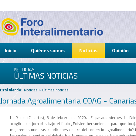
Inicio
Quiénes somos
Noticias
Opinión
NOTICIAS
ÚLTIMAS NOTICIAS
Está viendo:
Noticias
>
Últimas noticias
Jornada Agroalimentaria COAG - Canaria
La Palma (Canarias), 3 de febrero de 2020.- El pasado viernes La Pal
acogió unas jornadas bajo el título ¿Existen herramientas para que tod
mejoremos nuestras condiciones dentro del comercio agroalimentario? 
las cuales el centro del debate fue la puesta en valor de las produccion